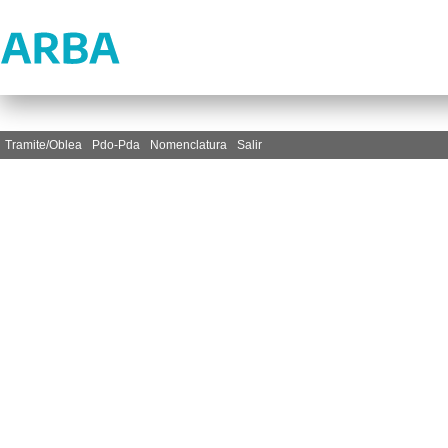
Tramite/Oblea
Pdo-Pda
Nomenclatura
Salir